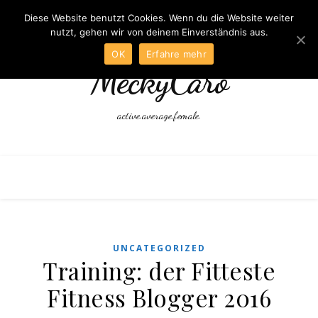
Diese Website benutzt Cookies. Wenn du die Website weiter
nutzt, gehen wir von deinem Einverständnis aus.
OK
Erfahre mehr
MeckyCaro
active.average.female.
UNCATEGORIZED
Training: der Fitteste
Fitness Blogger 2016