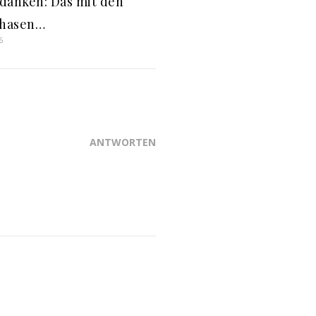
danken: Das mit den
hasen…
6
ANTWORTEN