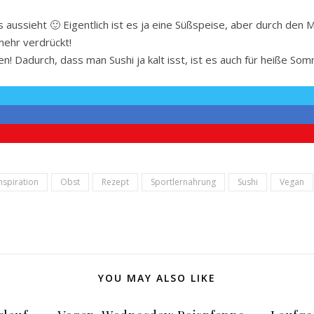
 es aussieht 🙂 Eigentlich ist es ja eine Süßspeise, aber durch den M
 mehr verdrückt!
n! Dadurch, dass man Sushi ja kalt isst, ist es auch für heiße So
nspiration
Obst
Rezept
Sportlernahrung
Sushi
Vegan
YOU MAY ALSO LIKE