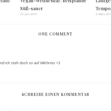
rlauf
Vegan-Wednesday: Reispfanne
Laufge
Süß-sauer
Tempo
25. Juni 2014
6. März 201
ONE COMMENT
Und ich steh doch so auf Milchreis <3
SCHREIBE EINEN KOMMENTAR