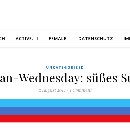
CH
ACTIVE.
FEMALE.
DATENSCHUTZ
IM
UNCATEGORIZED
an-Wednesday: süßes S
7. August 2014
/
1 Comment