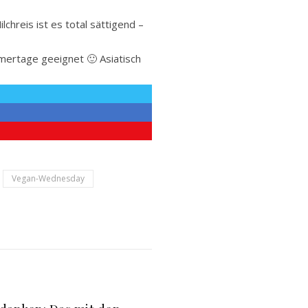
ilchreis ist es total sättigend –
mmertage geeignet 🙂 Asiatisch
Vegan-Wednesday