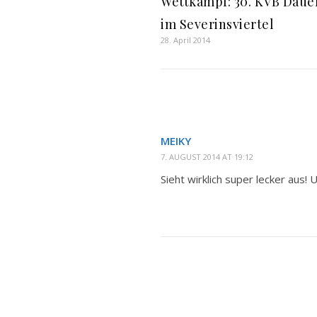
Wettkampf: 30. KVB Daue
im Severinsviertel
28. April 2014
MEIKY
7. AUGUST 2014 AT 19:12
Sieht wirklich super lecker aus! 