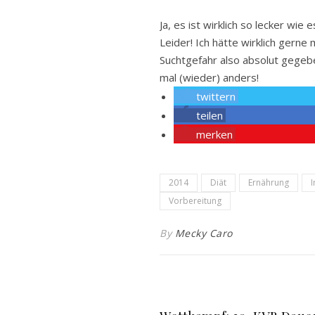
Ja, es ist wirklich so lecker wie
Leider! Ich hätte wirklich gerne
Suchtgefahr also absolut gegebe
mal (wieder) anders!
twittern
teilen
merken
2014
Diät
Ernährung
I
Vorbereitung
By
Mecky Caro