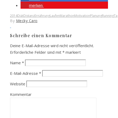
merken
2014
Diät
Distanz
Ernährung
Laufen
Marathon
Motivation
Planung
Running
Ta
By
Mecky Caro
Schreibe einen Kommentar
Deine E-Mail-Adresse wird nicht veröffentlicht.
Erforderliche Felder sind mit
*
markiert
Name
*
E-Mail-Adresse
*
Website
Kommentar