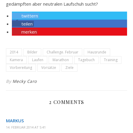
gedämpften aber neutralen Laufschuh sucht?
twittern
teilen
merken
2014
Bilder
Challenge. Februar
Hausrunde
Kamera
Laufen
Marathon
Tagebuch
Training
Vorbereitung
Vorsätze
Ziele
By
Mecky Caro
2 COMMENTS
MARKUS
14. FEBRUAR 2014 AT 5:41