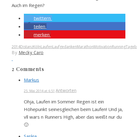
Auch im Regen?
twittern
teilen
merken
2014
Distanz
Köln
Laufen
Laufgedanken
Marathon
Motivation
Running
Tageb
By
Mecky Caro
2 Comments
Markus
Antworten
25. Mai 2014 at 6:51
Ohja, Laufen im Sommer Regen ist ein
Höhepunkt seinesgleichen beim Laufen! Und ja,
vll wars n Runners High, aber das weißt nur du
🙂
Saskia