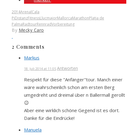
2014
Arenal
Cala
Pi
Distanz
Fitness
Llucmajor
Mallorca
Marathon
Platja de
Palma
Radtour
Rennrad
Vorbereitung
By
Mecky Caro
2 Comments
Markus
Antworten
18. Juli 2014 at 11:05
Respekt für diese "Anfänger"tour. Manch einer
wäre wahrscheinlich schon am ersten Berg
umgedreht und dreimal über n Ballermall gerollt
😉
Aber eine wirklich schöne Gegend ist es dort.
Danke für die Eindrücke!
Manuela