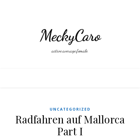
MeckyCaro
active.average.female.
UNCATEGORIZED
Radfahren auf Mallorca
Part I