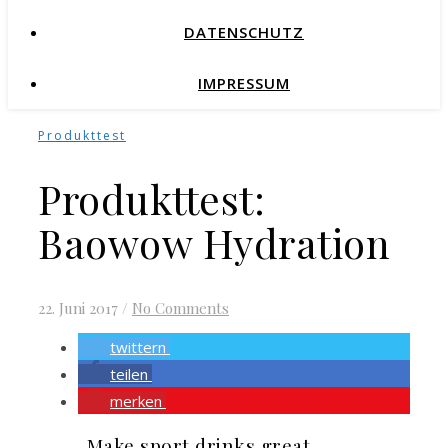
DATENSCHUTZ
IMPRESSUM
Produkttest
Produkttest:
Baowow Hydration
22. Juni 2017
/
No Comments
twittern
teilen
merken
„Make sport drinks great