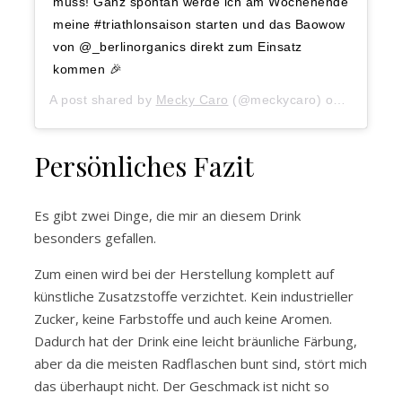
muss! Ganz spontan werde ich am Wochenende
meine #triathlonsaison starten und das Baowow
von @_berlinorganics direkt zum Einsatz
kommen 🎉
A post shared by
Mecky Caro
(@meckycaro) on
May 23, 
Persönliches Fazit
Es gibt zwei Dinge, die mir an diesem Drink
besonders gefallen.
Zum einen wird bei der Herstellung komplett auf
künstliche Zusatzstoffe verzichtet. Kein industrieller
Zucker, keine Farbstoffe und auch keine Aromen.
Dadurch hat der Drink eine leicht bräunliche Färbung,
aber da die meisten Radflaschen bunt sind, stört mich
das überhaupt nicht. Der Geschmack ist nicht so