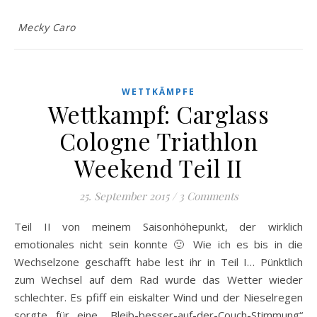
Mecky Caro
WETTKÄMPFE
Wettkampf: Carglass
Cologne Triathlon
Weekend Teil II
25. September 2015
/
3 Comments
Teil II von meinem Saisonhöhepunkt, der wirklich
emotionales nicht sein konnte 🙂 Wie ich es bis in die
Wechselzone geschafft habe lest ihr in Teil I… Pünktlich
zum Wechsel auf dem Rad wurde das Wetter wieder
schlechter. Es pfiff ein eiskalter Wind und der Nieselregen
sorgte für eine „Bleib-besser-auf-der-Couch-Stimmung“