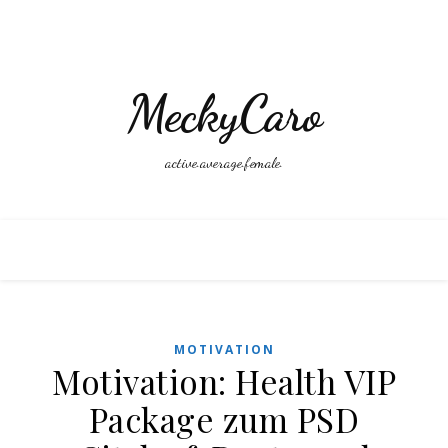
MeckyCaro
active.average.female.
MOTIVATION
Motivation: Health VIP
Package zum PSD