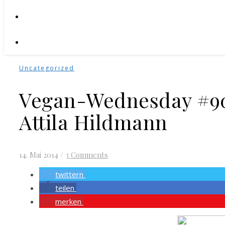
Uncategorized
Vegan-Wednesday #90
Attila Hildmann
14. Mai 2014
/
3 Comments
twittern
teilen
merken