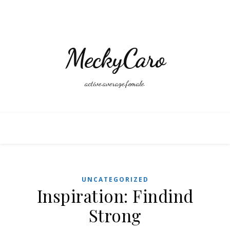
MeckyCaro
active.average.female.
UNCATEGORIZED
Inspiration: Findind
Strong