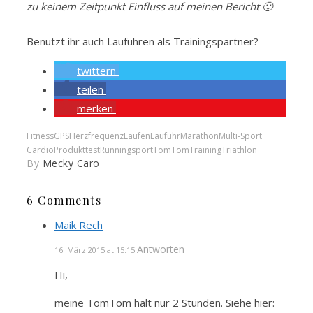
zu keinem Zeitpunkt Einfluss auf meinen Bericht 🙂
Benutzt ihr auch Laufuhren als Trainingspartner?
twittern
teilen
merken
Fitness
GPS
Herzfrequenz
Laufen
Laufuhr
Marathon
Multi-Sport
Cardio
Produkttest
Running
sport
TomTom
Training
Triathlon
By
Mecky Caro
6 Comments
Maik Rech
Antworten
16. März 2015 at 15:15
Hi,
meine TomTom hält nur 2 Stunden. Siehe hier: