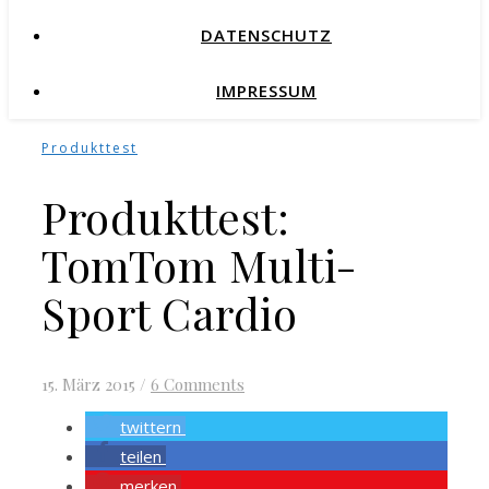
DATENSCHUTZ
IMPRESSUM
Produkttest
Produkttest:
TomTom Multi-
Sport Cardio
15. März 2015
/
6 Comments
twittern
teilen
merken