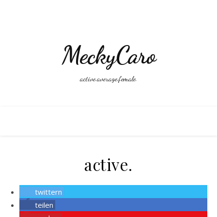
MeckyCaro
active.average.female.
active.
twittern
teilen