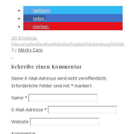
twittern
teilen
merken
2014
Challenge.
Februar
Laufen
Marathon
Motivation
Tagebuch
Vorbereitung
Ziel
Ziele
By
Mecky Caro
Schreibe einen Kommentar
Deine E-Mail-Adresse wird nicht veröffentlicht.
Erforderliche Felder sind mit
*
markiert
Name
*
E-Mail-Adresse
*
Website
Kommentar