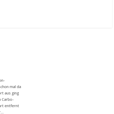
on-
schon mal da
rt aus ging
h Carbo-
rt entfernt
r…