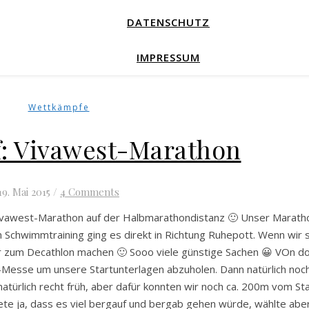
DATENSCHUTZ
IMPRESSUM
Wettkämpfe
: Vivawest-Marathon
19. Mai 2015
/
4 Comments
Vivawest-Marathon auf der Halbmarathondistanz 🙂 Unser Marath
chwimmtraining ging es direkt in Richtung Ruhepott. Wenn wir 
er zum Decathlon machen 🙂 Sooo viele günstige Sachen 😀 VOn do
n-Messe um unsere Startunterlagen abzuholen. Dann natürlich noc
türlich recht früh, aber dafür konnten wir noch ca. 200m vom Sta
tete ja, dass es viel bergauf und bergab gehen würde, wählte abe