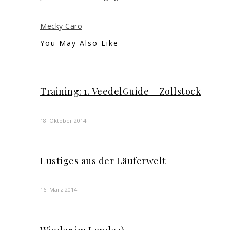
Mecky Caro
You May Also Like
Training: 1. VeedelGuide – Zollstock
18. Oktober 2014
Lustiges aus der Läuferwelt
16. März 2014