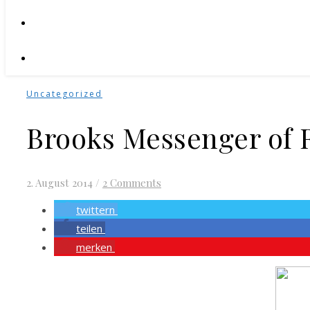
Uncategorized
Brooks Messenger of
2. August 2014
/
2 Comments
twittern
teilen
merken