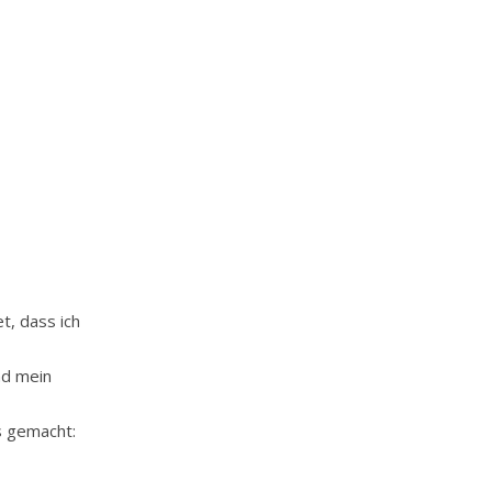
t, dass ich
nd mein
s gemacht: