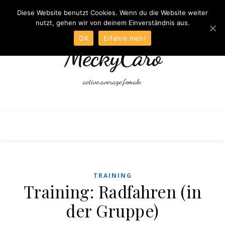
Diese Website benutzt Cookies. Wenn du die Website weiter
nutzt, gehen wir von deinem Einverständnis aus.
OK
Erfahre mehr
MeckyCaro
active.average.female.
TRAINING
Training: Radfahren (in
der Gruppe)