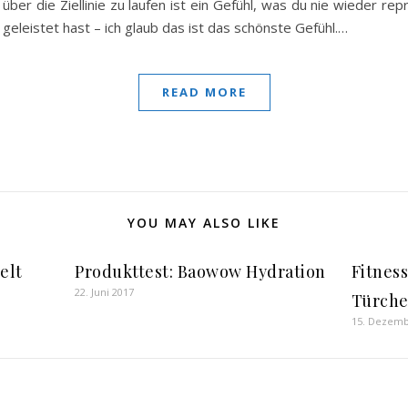
 über die Ziellinie zu laufen ist ein Gefühl, was du nie wieder re
geleistet hast – ich glaub das ist das schönste Gefühl.…
READ MORE
YOU MAY ALSO LIKE
elt
Produkttest: Baowow Hydration
Fitnes
22. Juni 2017
Türch
15. Dezemb