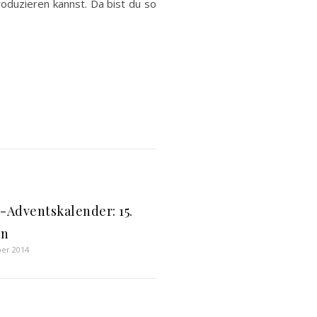
produzieren kannst. Da bist du so
s-Adventskalender: 15.
en
er 2014