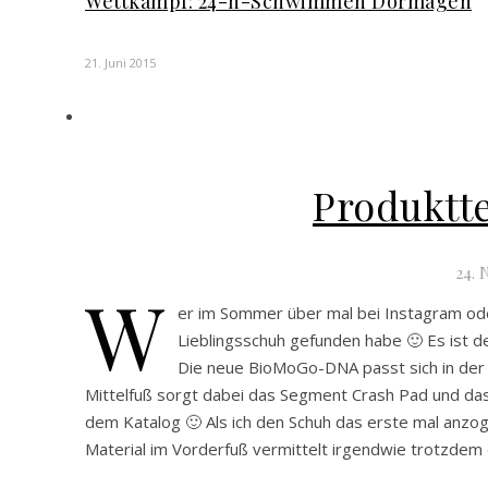
Wettkampf: 24-h-Schwimmen Dormagen
21. Juni 2015
Produktte
24. 
W
er im Sommer über mal bei Instagram ode
Lieblingsschuh gefunden habe 🙂 Es ist
Die neue BioMoGo-DNA passt sich in der M
Mittelfuß sorgt dabei das Segment Crash Pad und das 
dem Katalog 🙂 Als ich den Schuh das erste mal anzog 
Material im Vorderfuß vermittelt irgendwie trotzdem 