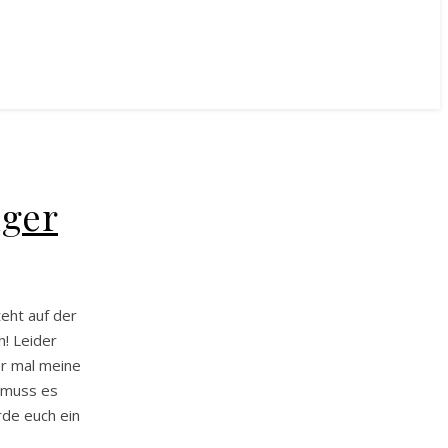
nger
eht auf der
h! Leider
er mal meine
h muss es
rde euch ein