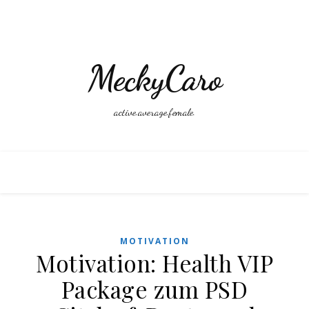
MeckyCaro
active.average.female.
MOTIVATION
Motivation: Health VIP
Package zum PSD