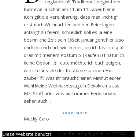
unglaublich!!! Traditionell beginnt der
Karneval ja schon am 11. im 11., aber hier in
Köln gilt die Vereinbarung, dass man „richtig“
erst nach Weihnachten und den Feiertagen
anfängt zu feiern, schließlich soll es ja eine
besinnliche Zeit sein 🙂Seit Januar geht hier also
endlich rund und, wie immer, bin ich fast zu spät
dran mit meinem Kostüm :S (Kaufen ist natürlich
keine Option…!)Heute möchte ich euch zeigen,
wie ich für viele der Kostüme so einen Hut
zauber 🙂 Was ihr braucht: einen Minihut eurer
Wahl kleine Weihnachtskugeln Dekokrams aus
Filz, Stoff oder was auch immer Federboahs
sehen auch…
Read More
Mecky Caro
Diese Website benutzt
Ashe Theme by Royal-Flush - 2026 ©