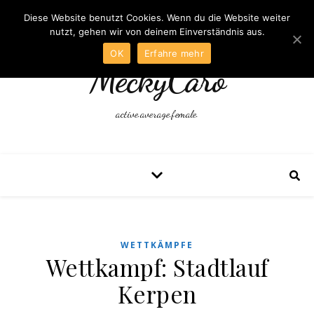
Diese Website benutzt Cookies. Wenn du die Website weiter
nutzt, gehen wir von deinem Einverständnis aus.
OK
Erfahre mehr
MeckyCaro
active.average.female.
WETTKÄMPFE
Wettkampf: Stadtlauf
Kerpen