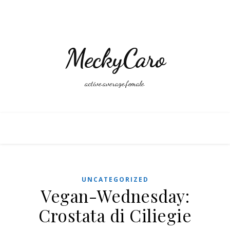
MeckyCaro
active.average.female.
UNCATEGORIZED
Vegan-Wednesday:
Crostata di Ciliegie